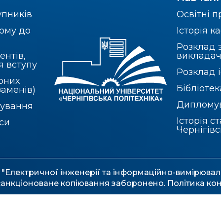
упників
Освітні 
ому до
Історія 
Розклад 
ентів,
викладач
я вступу
Розклад і
рних
Бібліотек
заменів)
Диплому
бування
Історія с
рси
Чернігів
"Електричної інженерії та інформаційно-вимірювал
есанкціоноване копіювання заборонено.
Політика ко