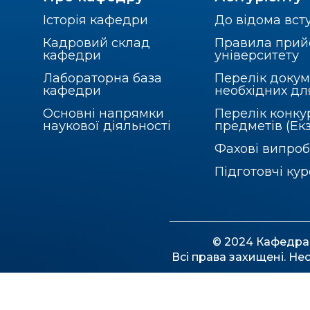
Історія кафедри
До відома вст
Кадровий склад
Правила прий
кафедри
університету
Лабораторна база
Перелік докум
кафедри
необхідних дл
Основні напрямки
Перелік конку
наукової діяльності
предметів (Ек
Фахові випро
Підготовчі ку
© 2024 Кафедра 
Всі права захищені. Н