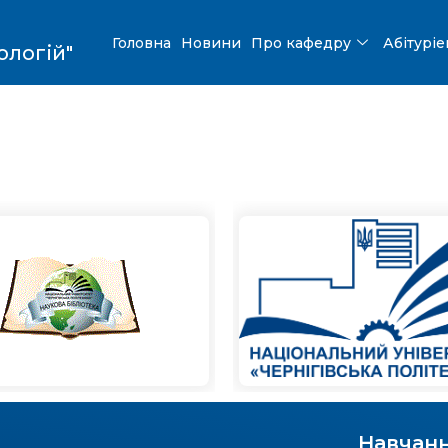
Головна
Новини
Про кафедру
Абітурі
ологій"
Навчан