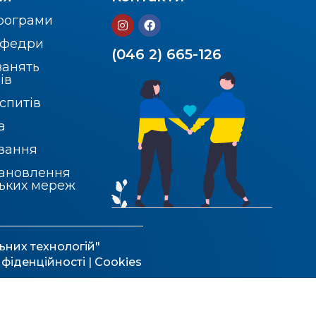
програми
кафедри
(046 2) 665-126
занять
ів
спитів
а
вання
тановлення
ських мереж
ьних технологій"
нфіденційності
| Cookies