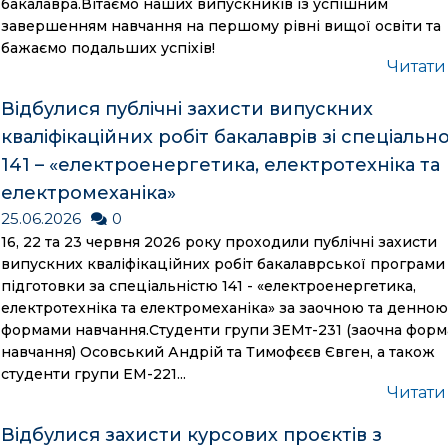
бакалавра.Вітаємо наших випускників із успішним
завершенням навчання на першому рівні вищої освіти та
бажаємо подальших успіхів!
Читати
Відбулися публічні захисти випускних
кваліфікаційних робіт бакалаврів зі спеціально
141 – «електроенергетика, електротехніка та
електромеханіка»
25.06.2026
0
16, 22 та 23 червня 2026 року проходили публічні захисти
випускних кваліфікаційних робіт бакалаврської програми
підготовки за спеціальністю 141 - «електроенергетика,
електротехніка та електромеханіка» за заочною та денно
формами навчання.Студенти групи ЗЕМт-231 (заочна форм
навчання) Осовський Андрій та Тимофєєв Євген, а також
студенти групи ЕМ-221...
Читати
Відбулися захисти курсових проєктів з