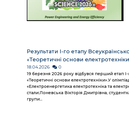
Результати І-го етапу Всеукраїнськ
«Теоретичні основи електротехніки
18.04.2026
0
19 березня 2026 року відбувся перший етап І-
«Теоретичні основи електротехніки».У олімпіад
«Електроенергетика електротехніка та електр
стали:Лоневська Вікторія Дмитрівна, студентк
групи...