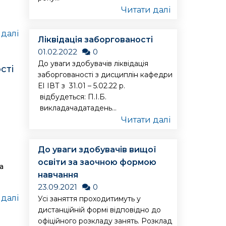
Читати далі
 далі
Ліквідація заборгованості
01.02.2022
0
До уваги здобувачів ліквідація
сті
заборгованості з дисциплін кафедри
ЕІ ІВТ з 31.01 – 5.02.22 р.
відбудеться: П.І.Б.
викладачадатадень...
Читати далі
До уваги здобувачів вищої
ю
освіти за заочною формою
а
навчання
23.09.2021
0
 далі
Усі заняття проходитимуть у
дистанційній формі відповідно до
офіційного розкладу занять. Розклад