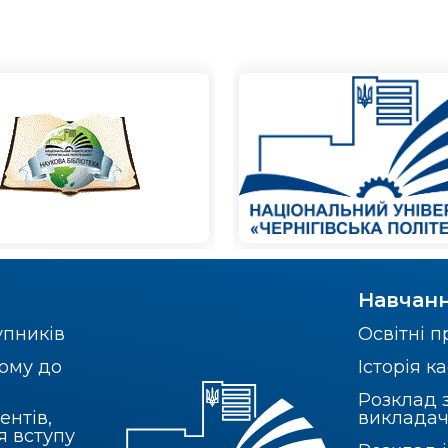
Навчан
упників
Освітні 
ому до
Історія 
Розклад 
ентів,
викладач
я вступу