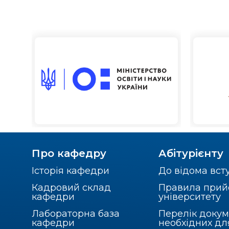
Про кафедру
Абітурієнту
Історія кафедри
До відома вст
Кадровий склад
Правила прий
кафедри
університету
Лабораторна база
Перелік докум
кафедри
необхідних дл