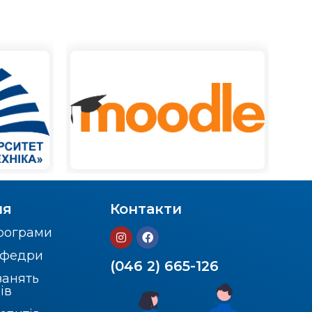
ня
Контакти
програми
кафедри
(046 2) 665-126
занять
ів