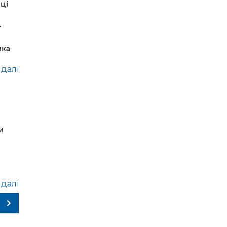
оці
–
ика
 далі
и
 далі