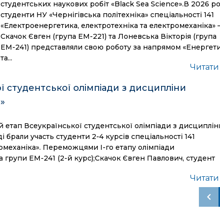
студентських наукових робіт «Black Sea Science».В 2026 р
студенти НУ «Чернігівська політехніка» спеціальності 141
«Електроенергетика, електротехніка та електромеханіка» 
Скачок Євген (група ЕМ-221) та Лоневська Вікторія (група
ЕМ-241) представляли свою роботу за напрямом «Енергет
та...
Читати
ої студентської олімпіади з дисципліни
»
й етап Всеукраїнської студентської олімпіади з дисциплін
і брали участь студенти 2-4 курсів спеціальності 141
омеханіка». Переможцями І-го етапу олімпіади
а групи ЕМ-241 (2-й курс);Скачок Євген Павлович, студент
Читати