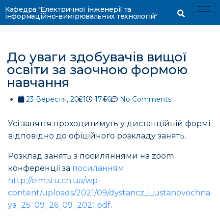
Кафедра "Електричної інженерії та
інформаційно-вимірювальних технологій"
До уваги здобувачів вищої
освіти за заочною формою
навчання
23 Вересня, 2021
17:56
No Comments
Усі заняття проходитимуть у дистанційній формі
відповідно до офіційного розкладу занять.
Розклад занять з посиляннями на zoom
конференції за
посиланням
http://eim.stu.cn.ua/wp-
content/uploads/2021/09/dystancz_i_ustanovochna
ya_25_09_26_09_2021.pdf
.