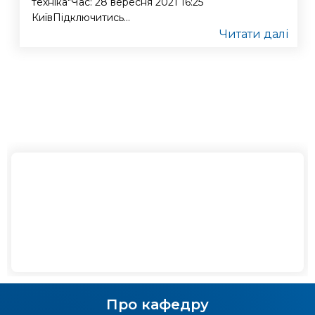
техніка"Час: 28 вересня 2021 16:25
КиївПідключитись...
Читати далі
Про кафедру