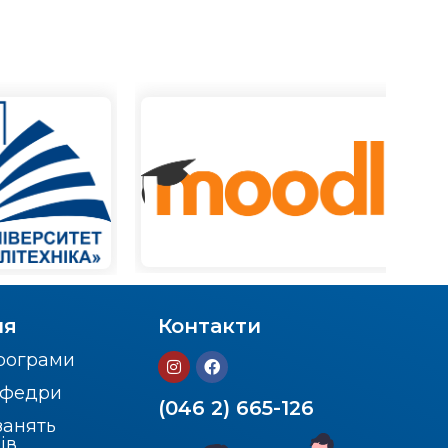
ня
Контакти
програми
кафедри
(046 2) 665-126
занять
ів