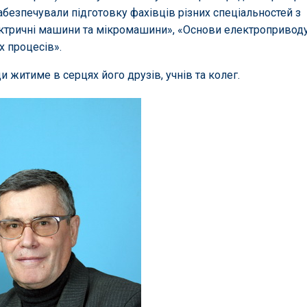
забезпечували підготовку фахівців різних спеціальностей з
ектричні машини та мікромашини», «Основи електроприводу
х процесів».
 житиме в серцях його друзів, учнів та колег.