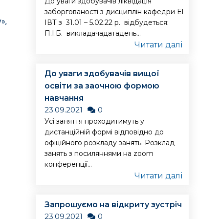
До уваги здобувачів ліквідація
заборгованості з дисциплін кафедри ЕІ
»,
ІВТ з 31.01 – 5.02.22 р. відбудеться:
П.І.Б. викладачадатадень...
Читати далі
До уваги здобувачів вищої
освіти за заочною формою
навчання
23.09.2021
0
Усі заняття проходитимуть у
дистанційній формі відповідно до
офіційного розкладу занять. Розклад
занять з посиляннями на zoom
конференції...
Читати далі
Запрошуємо на відкриту зустріч
23.09.2021
0