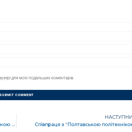
раузері для моїх подальших коментарів.
НАСТУПН
До уваги здобувачів вищої освіти за заочною формою навчання
Співпраця з “Полтавською політехніко