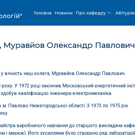
Головна
Новини
Про кафедру
Абітурі
ологій"
га, Муравйов Олександр Павлович
в у вічність наш колега, Муравйов Олександр Павлович.
року. У 1972 році закінчив Московський енергетичний інст
а здобув кваліфікацію інженера-електромеханіка.
в м. Павлово Нижегородської області. З 1973 по 1975 рік
лку.
майстра виробничого навчання до старшого викладача каф
ем і мереж). Його зусиллями було створено ряд лабораторі