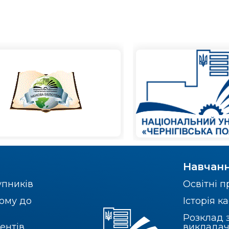
Навчан
упників
Освітні 
ому до
Історія 
Розклад 
ентів,
викладач