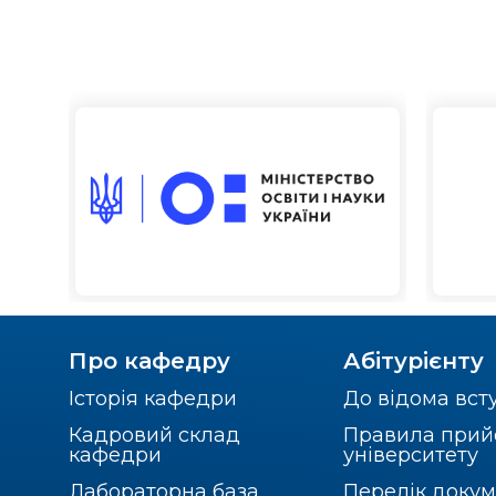
Про кафедру
Абітурієнту
Історія кафедри
До відома вст
Кадровий склад
Правила прий
кафедри
університету
Лабораторна база
Перелік докум