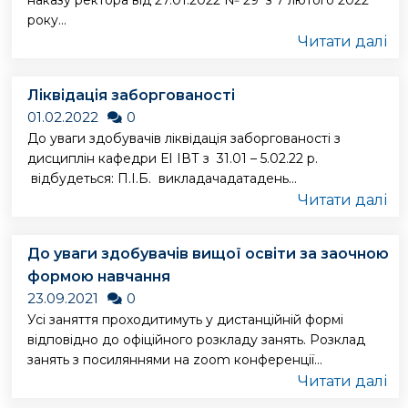
наказу ректора від 27.01.2022 № 29 з 7 лютого 2022
року...
Читати далі
Ліквідація заборгованості
01.02.2022
0
До уваги здобувачів ліквідація заборгованості з
дисциплін кафедри ЕІ ІВТ з 31.01 – 5.02.22 р.
відбудеться: П.І.Б. викладачадатадень...
Читати далі
До уваги здобувачів вищої освіти за заочною
формою навчання
23.09.2021
0
Усі заняття проходитимуть у дистанційній формі
відповідно до офіційного розкладу занять. Розклад
занять з посиляннями на zoom конференції...
Читати далі