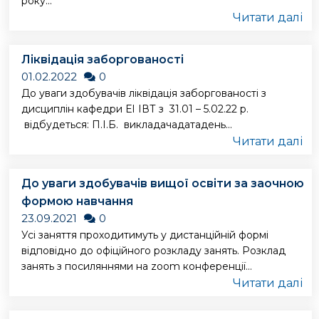
року...
Читати далі
Ліквідація заборгованості
01.02.2022
0
До уваги здобувачів ліквідація заборгованості з
дисциплін кафедри ЕІ ІВТ з 31.01 – 5.02.22 р.
відбудеться: П.І.Б. викладачадатадень...
Читати далі
До уваги здобувачів вищої освіти за заочною
формою навчання
23.09.2021
0
Усі заняття проходитимуть у дистанційній формі
відповідно до офіційного розкладу занять. Розклад
занять з посиляннями на zoom конференції...
Читати далі