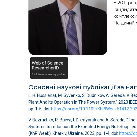
У 2011 роц
кандидата 
комплекси
На даний 
Основні наукові публікації за н
L. H. Hussienat, M. Syvenko, S. Dudnikov, A. Sereda, V
Plant And Its Operation In The Power System,” 2023 IEE
pp. 1-5, doi:
https://doi.org/10.1109/KhPIWeek61412.20
V. Bezruchko, R. Buinyi, I. Dikhtyaruk and A. Sereda, “The
Systems to reduction the Expected Energy Not-Supplied
(KhPIWeek), Kharkiv, Ukraine, 2023, pp. 1-4, doi:
https://