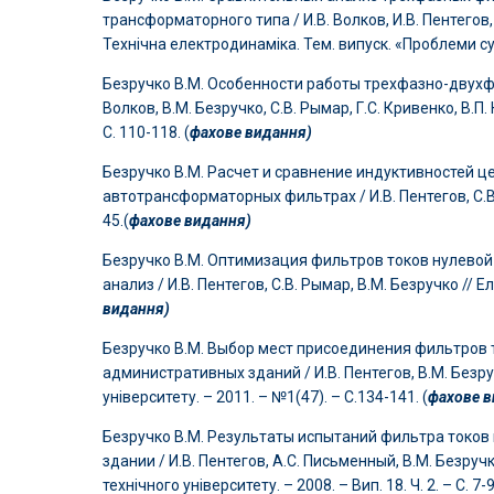
трансформаторного типа / И.В. Волков, И.В. Пентегов, С
Технічна електродинаміка. Тем. випуск. «Проблеми сучас
Безручко В.М. Особенности работы трехфазно-двухфа
Волков, В.М. Безручко, С.В. Рымар, Г.С. Кривенко, В.П
С. 110-118. (
фахове видання)
Безручко В.М. Расчет и сравнение индуктивностей ц
автотрансформаторных фильтрах / И.В. Пентегов, С.В. 
45.(
фахове видання)
Безручко В.М. Оптимизация фильтров токов нулевой
анализ / И.В. Пентегов, С.В. Рымар, В.М. Безручко // Е
видання)
Безручко В.М. Выбор мест присоединения фильтров 
административных зданий / И.В. Пентегов, В.М. Безру
університету. – 2011. – №1(47). – С.134-141. (
фахове в
Безручко В.М. Результаты испытаний фильтра токов
здании / И.В. Пентегов, А.С. Письменный, В.М. Безруч
технічного університету. – 2008. – Вип. 18. Ч. 2. – С. 7-9.