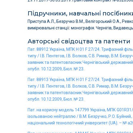
Підручники, навчальні посібник
Приступа А.Л., Безручко В.М., Велігорський О.А., Рев
вимірювальні станції: монографія. Чернігів, Видавець:
Авторські свідоцтва та патенти
П
ат. 88912 Україна, МПК Н 01 F 27/24. Трифазний фі
типу / І.В. Пентегов, І.В. Волков, С.В. Римар, В.М. Безр
заявник та патентовласник Чернігівський державний т
опубл. 10.12.2009, Бюл. № 23.
Пат. 88913 Україна, МПК Н 01 F 27/24. Трифазний фі
типу / І.В. Пентегов, І.В. Волков, С.В. Римар, В.М. Безр
заявник та патентовласник Чернігівський державний т
опубл. 10.12.2009, Бюл. № 23.
Пат. на корисну модель 147799 Україна, МПК G01R31/
ізольованою нейтраллю / В.М. Безручко, Р.О. Буйний, А
національний технологічний університет (UA). – № a20