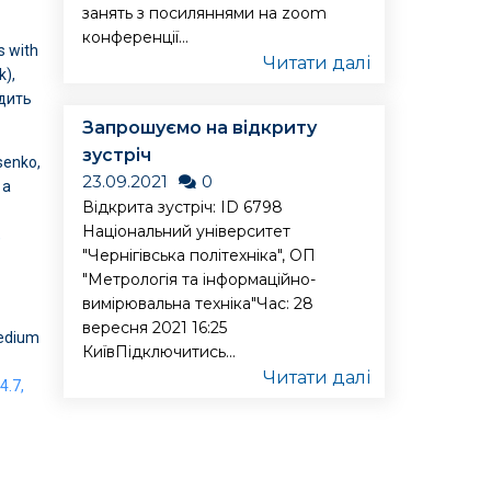
занять з посиляннями на zoom
конференції...
s with
Читати далі
k),
одить
Запрошуємо на відкриту
зустріч
senko,
23.09.2021
0
 a
Відкрита зустріч: ID 6798
Національний університет
,
"Чернігівська політехніка", ОП
"Метрологія та інформаційно-
вимірювальна техніка"Час: 28
вересня 2021 16:25
Medium
КиївПідключитись...
Читати далі
4.7,