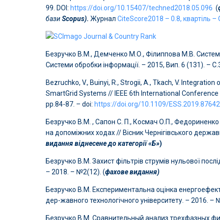
99. DOI:
https://doi.org/10.15407/techned2018.05.096
(
бази
Scopus).
Журнал
CiteScore2018 – 0.8, квартіль –
Безручко В.М., Демченко М.О., Філиппова М.В. Систе
Системи обробки інформації. – 2015, Вип. 6 (131). – C
Bezruchko, V., Buinyi, R., Strogii, A., Tkach, V. Іntegrat
SmartGrid Systems // IEEE 6th International Conference
pp.84-87. – doi:
https://doi.org/10.1109/ESS.2019.8764
Безручко В.М. , Сапон С. П., Космач О.П., Федоринен
на допоміжних ходах // Вісник Чернігівського державн
видання віднесене до категорії «Б»
)
Безручко В.М. Захист фільтрів струмів нульової посл
– 2018. – №2(12). (
фахове видання)
Безручко В.М. Експериментальна оцінка енергоефекти
дер-жавного технологічного університету. – 2016. – №3
Безручко В.М. Сравнительный анализ трехфазных ф