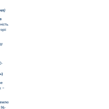
pus)
ів
ність.
орії
ду
0-
Б»
)
he
. –
 землю
.96-