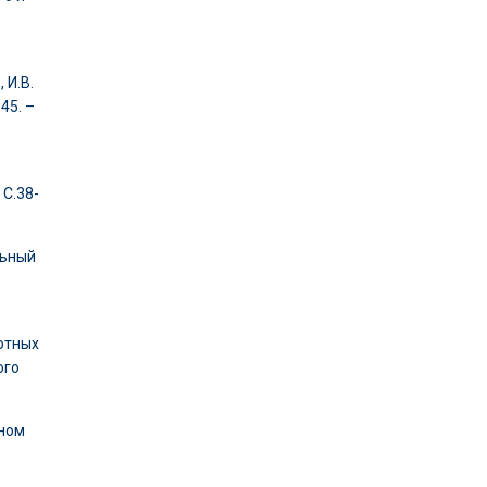
 И.В.
45. –
 С.38-
льный
отных
ого
вном