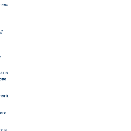
чної
//
,
атів
ове
огії.
кого
го и