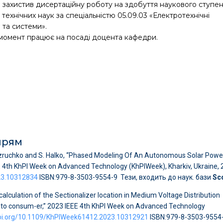
і захистив дисертаційну роботу на здобуття наукового ступе
технічних наук за спеціальністю 05.09.03 «Електротехнічні
 та системи».
момент працює на посаді доцента кафедри.
апрям
. Bezruchko and S. Halko, “Phased Modeling Of An Autonomous Solar Powe
E 4th KhPI Week on Advanced Technology (KhPIWeek), Kharkiv, Ukraine, 
23.10312834
ISBN:979-8-3503-9554-9 Тези, входить до наук. бази
Sc
 calculation of the Sectionalizer location in Medium Voltage Distribution
 to consum-er,” 2023 IEEE 4th KhPI Week on Advanced Technology
doi.org/10.1109/KhPIWeek61412.2023.10312921
ISBN:979-8-3503-9554