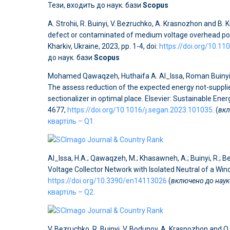
Тези, входить до наук. бази
Scopus
A. Strohii, R. Buinyi, V. Bezruchko, A. Krasnozhon and B.
defect or contaminated of medium voltage overhead pow
Kharkiv, Ukraine, 2023, pp. 1-4, doi:
https://doi.org/10.
до наук. бази
Scopus
Mohamed Qawaqzeh, Huthaifa A. Al_Issa, Roman Buinyi, V
The assess reduction of the expected energy not-supplie
sectionalizer in optimal place. Elsevier: Sustainable Ene
4677,
https://doi.org/10.1016/j.segan.2023.101035
. (
вкл
квартіль – Q1.
Al_Issa, H.A.; Qawaqzeh, M.; Khasawneh, A.; Buinyi, R.; 
Voltage Collector Network with Isolated Neutral of a Win
https://doi.org/10.3390/en14113026
(
включено до наук
квартіль – Q2.
V. Bezruchko, R. Buinyi, V. Bodunov, A. Krasnozhon and 