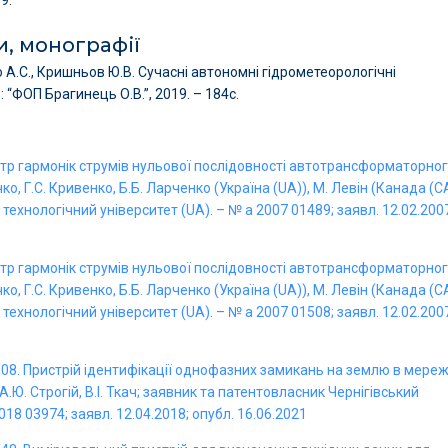
и, монографії
ко А.С., Кришньов Ю.В. Сучасні автономні гідрометеорологічні
 “ФОП Брагинець О.В.”, 2019. – 184с.
льтр гармонік струмів нульової послідовності автотрансформаторно
учко, Г.С. Кривенко, Б.Б. Ларченко (Україна (UA)), М. Левін (Канада (CA
ехнологічний університет (UA). – № а 2007 01489; заявл. 12.02.200
льтр гармонік струмів нульової послідовності автотрансформаторно
учко, Г.С. Кривенко, Б.Б. Ларченко (Україна (UA)), М. Левін (Канада (CA
ехнологічний університет (UA). – № а 2007 01508; заявл. 12.02.200
08. Пристрій ідентифікації однофазних замикань на землю в мереж
.Ю. Строгій, В.І. Ткач; заявник та патентовласник Чернігівський
18 03974; заявл. 12.04.2018; опубл. 16.06.2021