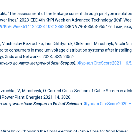
 Kulik, “The assessment of the leakage current through pin-type insulator
er lines,” 2023 IEEE 4th KhPI Week on Advanced Technology (KhPIWee
1109/KhPIWeek61412.2023.10312882
ISBN:979-8-3503-9554-9 Тези, вх
iacheslav Bezruchko, Ihor Dikhtyaruk, Oleksandr Miroshnyk, Vitalii Nit
d to consumers in medium voltage distribution systems after installing
rgy, Grids and Networks, 2023, ISSN 2352-
ючено до науко-метричної бази
Scopus).
Журнал CiteScore2021 – 6.5
Bezruchko, V.; Miroshnyk, O. Correct Cross-Section of Cable Screen in a 
d Power Plant. Energies 2021, 14, 3026.
о-метричної бази
Scopus
та
Web of Science
).
Журнал CiteScore2020 – 
O. Miroshnyk. Choosing the Cross-section of Cable Core for Wind Power