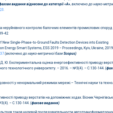
фахове видання віднесене до категорії «А»
,
включено до науко-метри
 Q3
.
ма неруйнівного контролю балочних елементів промислових споруд 
.39-42
ion of New Single-Phase-to-Ground Faults Detection Devices into Existing
 on Energy Smart Systems, ESS 2019 – Proceedings, Kyiv, Ukraine, 2019
237
.(
включено до науко-метричної бази
Scopus)
ко Д. Ю. Експериментальна оцінка енергоефективності приводу верст
ого технологічного університету. – 2016. – №3(4). – С.130-144. (
фах
ідовності у ненормальний режимах мережі.– Технічні науки та технол
вності приводу верстатів на допоміжних ходах. Вісник Чернігівсь
(4). – С.130-144. (
фахове видання)
ильтров токов нулевой последовательности автотрансформаторно