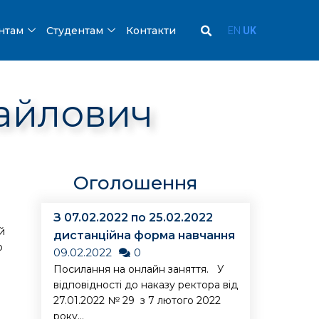
ентам
Студентам
Контакти
EN
UK
айлович
Оголошення
З 07.02.2022 по 25.02.2022
й
дистанційна форма навчання
ю
09.02.2022
0
Посилання на онлайн заняття. У
відповідності до наказу ректора від
27.01.2022 № 29 з 7 лютого 2022
року...