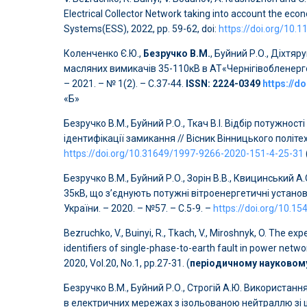
Electrical Collector Network taking into account the ec
Systems(ESS), 2022, pp. 59-62, doi:
https://doi.org/10
Коленченко Є.Ю.,
Безручко В.М.
, Буйний Р.О., Діхтяр
масляних вимикачів 35-110кВ в АТ«Чернігівобленерго»
– 2021. – № 1(2). – С.37-44.
ISSN: 2224-0349
https://d
«Б»
Безручко В.М., Буйний Р.О., Ткач В.І. Відбір потужн
ідентифікації замикання // Вісник Вінницького політехн
https://doi.org/10.31649/1997-9266-2020-151-4-25-31
Безручко В.М., Буйний Р.О., Зорін В.В., Квицинський 
35кВ, що з’єднують потужні вітроенергетичні установ
України. – 2020. – №57. – С.5-9. –
https://doi.org/10.1
Bezruchko, V., Buinyi, R., Tkach, V., Miroshnyk, O. The ex
identifiers of single-phase-to-earth fault in power netwo
2020, Vol.20, No.1, pp.27-31. (
періодичному науковом
Безручко В.М., Буйний Р.О., Строгій А.Ю. Використан
в електричних мережах з ізольованою нейтраллю зі шт