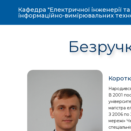
Кафедра "Електричної інженерії та
інформаційно-вимірювальних техн
Безруч
Коротк
Народився 
В 2001 пос
університе
магістра е
З 2006 по 
мережі» Че
спеціальні