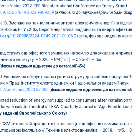
onomic factor, 2022 IEEE 8th International Conference on Energy Smart
.1109/ESS57819.2022.9969259
(
включено до науко-метричної бази
Sco
ук І.В. Зменшення технологічних витрат електричної енергії на підігр
 Вісник НТУ «ХПІ», Серія: Енергетика: надійність та енергоефектив
oi.org/10.20998/2224-0349.2021.01.06
Стаття, фахове видання катег
ості від струму однофазного замикання на землю для живлення прила
ічного інституту. – 2020. – №4(151). – С.25-31. – doi:
(
фахове видання віднесене до категорії «Б»
)
А.О. Економічно обґрунтована густина струму для кабелів напругою 1
ки // Праці Інституту електродинаміки Національної академії наук
5407/publishing2020.57.005
(
фахове видання віднесене до категорії «
pected reduction of energy not supplied to consumers after installation t
rks with isolated neutral // TEKA: Quarterly Journal of Agri-Food Industry
у виданні Європейського Союзу
)
ня GSM технологій при ідентифікації місць однофазних замикань на
ирьовою ізоляцією // Технічна електродинаміка. – 2018. – №5. – С