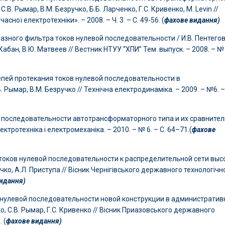
.В. Рымар, В.М. Безручко, Б.Б. Ларченко, Г.С. Кривенко, М. Levin //
ної електротехніки». – 2008. – Ч. 3. – С. 49-56. (
фахове видання)
зного фильтра токов нулевой последовательности / И.В. Пентегов,
. Кабан, В.Ю. Матвеев // Вестник НТУУ “ХПИ” Тем. выпуск. – 2008. – № 
епей протекания токов нулевой последовательности в
Рымар, В.М. Безручко // Технічна електродинаміка. – 2009. – №6. –
 последовательности ав­то­трансформаторного типа и их сравните
лектротехніка і електромеханіка. – 2010. – № 6. – С. 64–71.(
фахове
токов нулевой последовательности к распределительной сети выс
чко, А.Л. Приступа // Вісник Чернігівського державного технологічн
идання)
 нулевой последова­тельности новой конструкции в администрати
ко, С.В. Рымар, Г.С. Кривенко // Вісник Приазовського державного
 (
фахове видання)