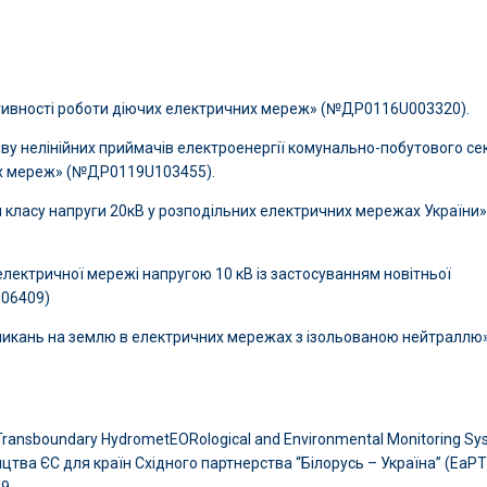
ивності роботи діючих електричних мереж» (№ДР0116U003320).
у нелінійних приймачів електроенергії комунально-побутового се
их мереж» (№ДР0119U103455).
класу напруги 20кВ у розподільних електричних мережах України»
ектричної мережі напругою 10 кВ із застосуванням новітньої
006409)
икань на землю в електричних мережах з ізольованою нейтраллю
ransboundary HydrometEORological and Environmental Monitoring Sy
ництва ЄС для країн Східного партнерства “Білорусь – Україна” (EaP
9.