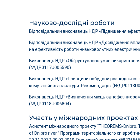
Науково-дослідні роботи
Відповідальний виконавець НДР «Підвищення ефект
Відповідальний виконавець НДР «Дослідження вплив
на ефективність роботи низьковольтних електричн
Виконавець НДР «Обґрунтування умов використання 
(№ДР0117U005590)
Виконавець НДР «Принципи побудови розподільної ел
комутаційної апаратури. Рекомендації» (№ДР0113U
Виконавець НДР «Визначення місць однофазних зам
(№ДР0118U006804).
Участь у міжнародних проектах
Асистент міжнародного проекту “THEOREMS-Dnipro. T
of Dnipro river ” Програми територіального співробіт
29.11.2017-30.03.2019. Грантовий контракт №8326566