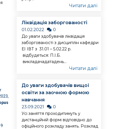
ня
Читати далі
Ліквідація заборгованості
01.02.2022
0
До уваги здобувачів ліквідація
заборгованості з дисциплін кафедри
ЕІ ІВТ з 31.01 – 5.02.22 р.
відбудеться: П.І.Б.
викладачадатадень...
Читати далі
До уваги здобувачів вищої
r
освіти за заочною формою
2023,
навчання
opus
23.09.2021
0
Усі заняття проходитимуть у
дистанційній формі відповідно до
-9
офіційного розкладу занять. Розклад