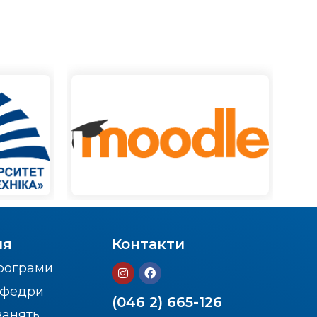
ня
Контакти
програми
кафедри
(046 2) 665-126
занять