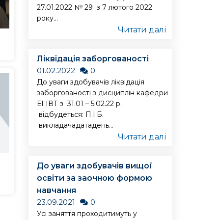
27.01.2022 № 29 з 7 лютого 2022
року...
Читати далі
Ліквідація заборгованості
01.02.2022
0
До уваги здобувачів ліквідація
заборгованості з дисциплін кафедри
ЕІ ІВТ з 31.01 – 5.02.22 р.
відбудеться: П.І.Б.
викладачадатадень...
Читати далі
До уваги здобувачів вищої
освіти за заочною формою
навчання
23.09.2021
0
Усі заняття проходитимуть у