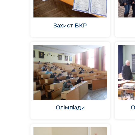
Захист ВКР
Олімпіади
О