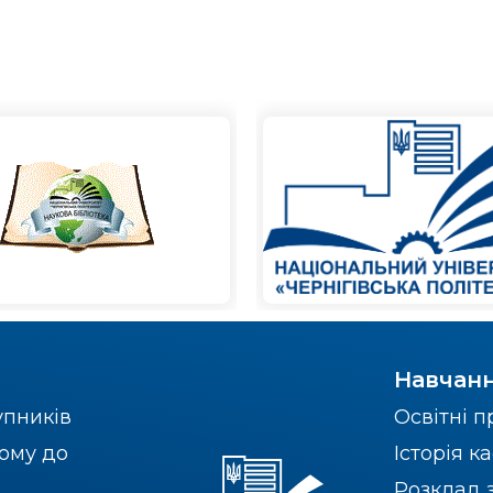
Навчан
упників
Освітні 
ому до
Історія 
Розклад 