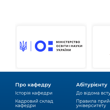
Про кафедру
Абітурієнту
Історія кафедри
До відома вст
Кадровий склад
Правила прий
кафедри
університету