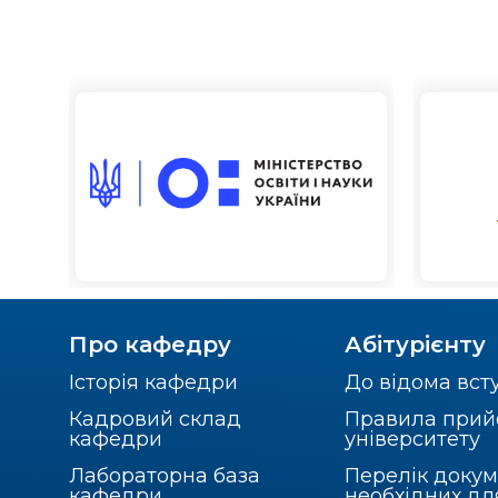
Про кафедру
Абітурієнту
Історія кафедри
До відома вст
Кадровий склад
Правила прий
кафедри
університету
Лабораторна база
Перелік докум
кафедри
необхідних дл