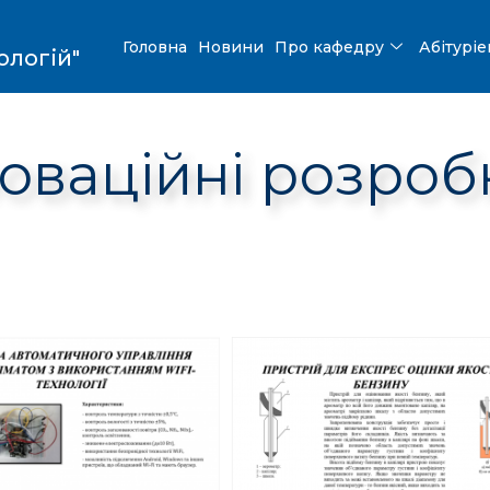
Головна
Новини
Про кафедру
Абітурі
ологій"
новаційні розроб