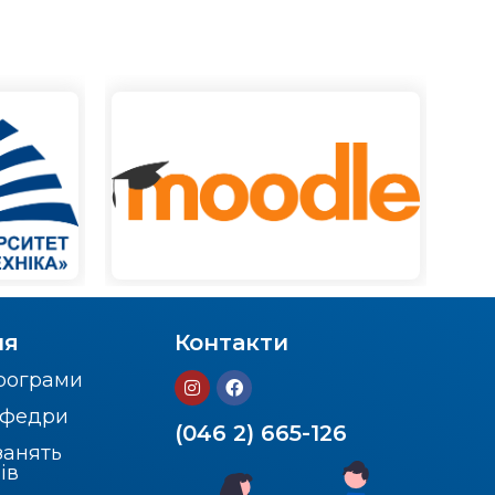
ня
Контакти
програми
кафедри
(046 2) 665-126
занять
ів