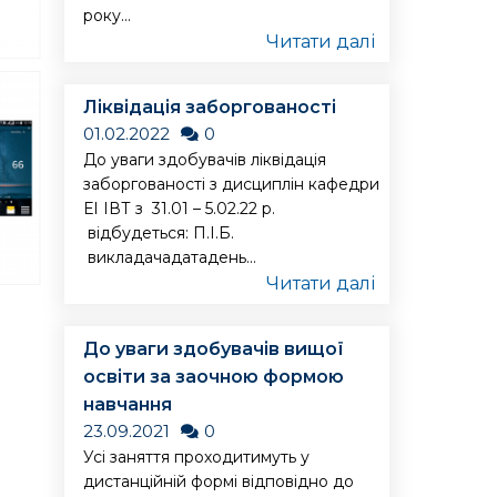
року...
Читати далі
Ліквідація заборгованості
01.02.2022
0
До уваги здобувачів ліквідація
заборгованості з дисциплін кафедри
ЕІ ІВТ з 31.01 – 5.02.22 р.
відбудеться: П.І.Б.
викладачадатадень...
Читати далі
До уваги здобувачів вищої
освіти за заочною формою
навчання
23.09.2021
0
Усі заняття проходитимуть у
дистанційній формі відповідно до