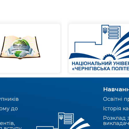
Навчан
упників
Освітні 
ому до
Історія 
Розклад 
ентів,
викладач
я вступу