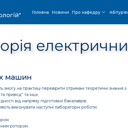
Головна
Новини
Про кафедру
Абітурі
ологій"
орія електричн
их машин
 змогу на практиці перевірити отримані теоретичні знання з
та привод” та інші.
дності від напряму підготовки бакалаврів.
ляють виконувати наступні лабораторні роботи:
ором.
еним ротором.