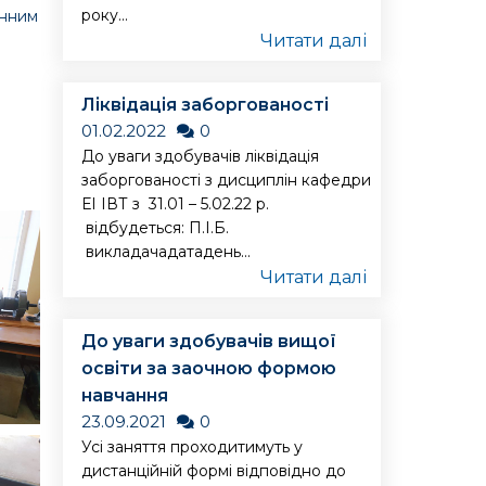
року...
інним
Читати далі
Ліквідація заборгованості
01.02.2022
0
До уваги здобувачів ліквідація
заборгованості з дисциплін кафедри
ЕІ ІВТ з 31.01 – 5.02.22 р.
відбудеться: П.І.Б.
викладачадатадень...
Читати далі
До уваги здобувачів вищої
освіти за заочною формою
навчання
23.09.2021
0
Усі заняття проходитимуть у
дистанційній формі відповідно до