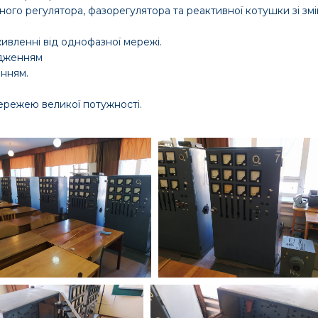
ого регулятора, фазорегулятора та реактивної котушки зі зм
вленні від однофазної мережі.
удженням
енням.
ережею великої потужності.