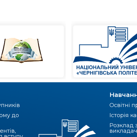
Навчан
упників
Освітні 
ому до
Історія 
Розклад 
ентів,
викладач
я вступу