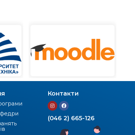
ня
Контакти
програми
кафедри
(046 2) 665-126
занять
ів