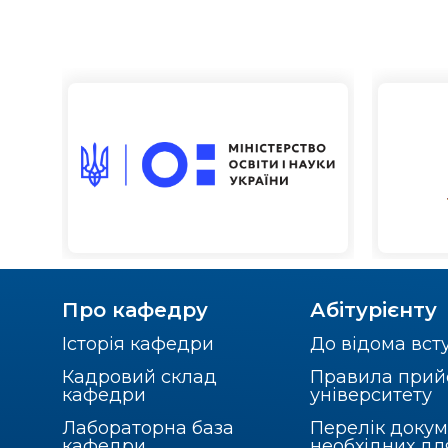
Про кафедру
Абітурієнту
Історія кафедри
До відома вст
Кадровий склад
Правила прий
кафедри
університету
Лабораторна база
Перелік докум
кафедри
необхідних дл