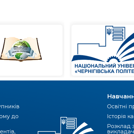
Навчан
упників
Освітні 
ому до
Історія 
Розклад 
ентів,
викладач