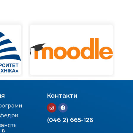
ня
Контакти
програми
кафедри
(046 2) 665-126
занять
ів