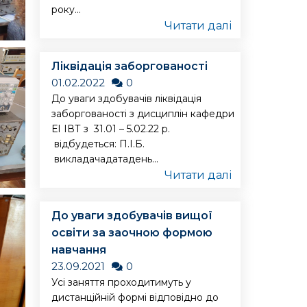
року...
Читати далі
Ліквідація заборгованості
01.02.2022
0
До уваги здобувачів ліквідація
заборгованості з дисциплін кафедри
ЕІ ІВТ з 31.01 – 5.02.22 р.
відбудеться: П.І.Б.
викладачадатадень...
Читати далі
До уваги здобувачів вищої
освіти за заочною формою
навчання
23.09.2021
0
Усі заняття проходитимуть у
дистанційній формі відповідно до