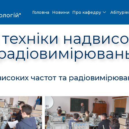
Головна
Новини
Про кафедру
Абітурі
ологій"
техніки надвисо
радіовимірюван
високих частот та радіовимірюва