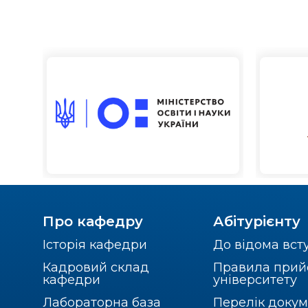
Про кафедру
Абітурієнту
Історія кафедри
До відома вст
Кадровий склад
Правила прий
кафедри
університету
Лабораторна база
Перелік докум