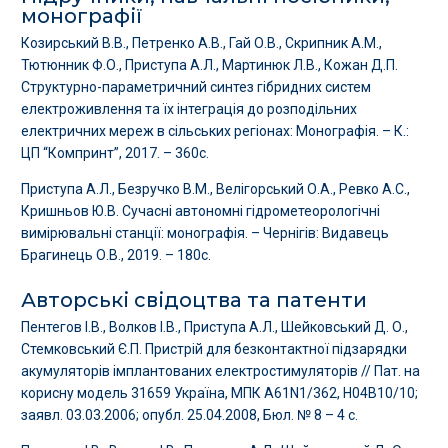
монографії
Козирський В.В., Петренко А.В., Гай О.В., Скрипник А.М.,
Тютюнник Ф.О., Приступа А.Л., Мартинюк Л.В., Кожан Д.П.
Структурно-параметричний синтез гібридних систем
електроживлення та їх інтеграція до розподільних
електричних мереж в сільських регіонах: Монографія. – К.:
ЦП “Компринт”, 2017. – 360с.
Приступа А.Л., Безручко В.М., Велігорський О.А., Ревко А.С.,
Кришньов Ю.В. Сучасні автономні гідрометеорологічні
вимірювальні станції: монографія. – Чернігів: Видавець
Брагинець О.В., 2019. – 180с.
Авторські свідоцтва та патенти
Пентегов І.В., Волков І.В., Приступа А.Л., Шейковський Д. О.,
Стемковський Є.П. Пристрій для безконтактної підзарядки
акумуляторів імплантованих електростимуляторів // Пат. на
корисну модель 31659 Україна, МПК А61N1/362, Н04В10/10;
заявл. 03.03.2006; опубл. 25.04.2008, Бюл. № 8 – 4 с.