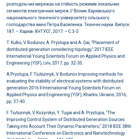
розподільчих мережах на стійкість режимів локальних
сегментів електричних мереж // Вісник Харківського
національного технічного університету сільського
господарства імені Петра Василенка. Технічні науки. Випуск
187. – Харків: ХНТУСГ, 2017. – С.3-5
T. Kulko, V. Bodunov, A. Prystupa and A. Gai, “Placement of
distributed generation considering topology,” 2017 IEEE
International Young Scientists Forum on Applied Physics and
Engineering (YSF), Lviv, 2017, pp. 32-35.
A.Prystupa, F. Tiutiunnyk, V. Bodunov Improving methods for
evaluating the stability of electrical systems with distributed
generation 2016 II International Young Scientists Forum on
Applied Physics and Engineering (YSF), Kharkiv, Ukraine, 2016,
pp. 37-40
F. Tiutiunnyk, V. Kozyrskyi, Y. Tugai and A. Prystupa, “The
Improving Control System of Distributed Generation Sources
Taking into Account Their Dynamic Parameters,” 2018 IEEE 38th
International Conference on Electronics and Nanotechnology