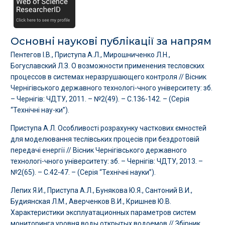
Основні наукові публікації за напрям
Пентегов І.В., Приступа А.Л., Мирошниченко Л.Н.,
Богуславский Л.З. О возможности применения тесловских
процессов в системах неразрушающего контроля // Вісник
Чернігівського державного технологі-чного університету: зб.
– Чернігів: ЧДТУ, 2011. – №2(49). – С.136-142. – (Серія
“Технічні нау-ки”).
Приступа А.Л. Особливості розрахунку часткових ємностей
для моделювання теслівських процесів при бездротовій
передачі енергії // Вісник Чернігівського державного
технологі-чного університету: зб. – Чернігів: ЧДТУ, 2013. –
№2(65). – С.42-47. – (Серія “Технічні науки”).
Лепих Я.И., Приступа А.Л., Бунякова Ю.Я., Сантоний В.И.,
Будиянская Л.М., Аверченков В.И., Кришнев Ю.В.
Характеристики эксплуатационных параметров систем
мониторинга уровня воды открытых водоемов // Збірник