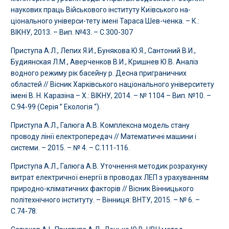
наукових праць Військового інституту Київського на-
ціонального універси-тету імені Тараса Шев-ченка. – К.:
ВІКНУ, 2013. – Вип. №43. – С.300-307
Приступа А.Л., Лепих Я.И., Бунякова Ю.Я., Сантоний В.И.,
Будиянская Л.М., Аверченков В.И., Кришнев Ю.В. Аналіз
водного режиму рік басейну р. Десна приграничних
областей // Вісник Харківського національного університету
імені В. Н. Каразіна – Х.: ВІКНУ, 2014. – № 1104 – Вип. №10. –
С.94-99 (Серія ” Екологія “).
Приступа А.Л., Галюга А.В. Комплексна модель стану
проводу лінії електропередач // Математичні машини і
системи. – 2015. – № 4. – С.111-116.
Приступа А.Л., Галюга А.В. Уточнення методик розрахунку
витрат електричної енергії в проводах ЛЕП з урахуванням
природно-кліматичних факторів // Вісник Вінницького
політехнічного інституту. – Вінниця: ВНТУ, 2015. – № 6. –
С.74-78.