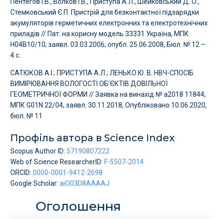
Пентегов І.В., Волков І.В., Приступа А.Л., Шейковський Д. О.,
Стемковський Є.П. Пристрій для безконтактної підзарядки
акумуляторів герметичних електронних та електротехнічних
приладів // Пат. на корисну модель 33331 Україна, МПК
Н04В10/10; заявл. 03.03.2006; опубл. 25.06.2008, Бюл. № 12 –
4 с.
САТЮКОВ А.І.; ПРИСТУПА А.Л.; ЛЕНЬКО Ю. В. НВЧ-СПОСІБ
ВИМІРЮВАННЯ ВОЛОГОСТІ ОБ’ЄКТІВ ДОВІЛЬНОЇ
ГЕОМЕТРИЧНОЇ ФОРМИ // Заявка на винахід № a2018 11844,
МПК G01N 22/04, заявл. 30.11.2018, Опубліковано 10.06.2020,
бюл. № 11
Профіль автора в Science Index
Scopus Author ID:
57190807222
Web of Science ResearcherID:
F-5507-2014
ORCID:
0000-0001-9412-2698
Google Scholar:
aiO03D8AAAAJ
Оголошення