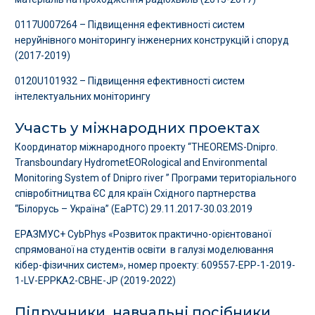
0117U007264 – Підвищення ефективності систем
неруйнівного моніторингу інженерних конструкцій і споруд
(2017-2019)
0120U101932 – Підвищення ефективності систем
інтелектуальних моніторингу
Участь у міжнародних проектах
Координатор міжнародного проекту “THEOREMS-Dnipro.
Transboundary HydrometEORological and Environmental
Monitoring System of Dnipro river ” Програми територіального
співробітництва ЄС для країн Східного партнерства
“Білорусь – Україна” (EaPTC) 29.11.2017-30.03.2019
ЕРАЗМУС+ CybPhys «Розвиток практично-орієнтованої
спрямованої на студентів освіти в галузі моделювання
кібер-фізичних систем», номер проекту: 609557-EPP-1-2019-
1-LV-EPPKA2-CBHE-JP (2019-2022)
Підручники, навчальні посібники,