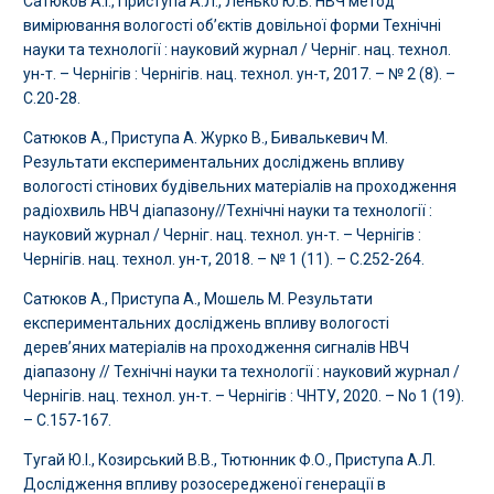
Сатюков А.І., Приступа А.Л., Ленько Ю.В. НВЧ метод
вимірювання вологості об’єктів довільної форми Технічні
науки та технології : науковий журнал / Черніг. нац. технол.
ун-т. – Чернігів : Чернігів. нац. технол. ун-т, 2017. – № 2 (8). –
С.20-28.
Сатюков А., Приступа А. Журко В., Бивалькевич М.
Результати експериментальних досліджень впливу
вологості стінових будівельних матеріалів на проходження
радіохвиль НВЧ діапазону//Технічні науки та технології :
науковий журнал / Черніг. нац. технол. ун-т. – Чернігів :
Чернігів. нац. технол. ун-т, 2018. – № 1 (11). – С.252-264.
Сатюков А., Приступа А., Мошель М. Результати
експериментальних досліджень впливу вологості
дерев’яних матеріалів на проходження сигналів НВЧ
діапазону // Технічні науки та технології : науковий журнал /
Чернігів. нац. технол. ун-т. – Чернігів : ЧНТУ, 2020. – No 1 (19).
– С.157-167.
Тугай Ю.І., Козирський В.В., Тютюнник Ф.О., Приступа А.Л.
Дослідження впливу розосередженої генерації в