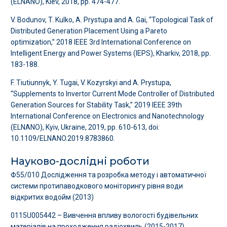
(ELNANO), Kiev, 2018, pp. 474-477.
V. Bodunov, T. Kulko, A. Prystupa and A. Gai, “Topological Task of
Distributed Generation Placement Using a Pareto
optimization,” 2018 IEEE 3rd International Conference on
Intelligent Energy and Power Systems (IEPS), Kharkiv, 2018, pp.
183-188.
F. Tiutiunnyk, Y. Tugai, V. Kozyrskyi and A. Prystupa,
“Supplements to Invertor Current Mode Controller of Distributed
Generation Sources for Stability Task,” 2019 IEEE 39th
International Conference on Electronics and Nanotechnology
(ELNANO), Kyiv, Ukraine, 2019, pp. 610-613, doi:
10.1109/ELNANO.2019.8783860.
Науково-дослідні роботи
Ф55/010 Дослідження та розробка методу і автоматичної
системи протипаводкового моніторингу рівня води
відкритих водойм (2013)
0115U005442 – Вивчення впливу вологості будівельних
матеріалів на проходження радіохвиль (2015-2017)