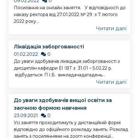
09.02.2022
0
Посилання на онлайн заняття. У відповідності до
наказу ректора від 27.01.2022 № 29 з 7 лютого
2022 року...
Читати далі
Ліквідація заборгованості
01.02.2022
0
До уваги здобувачів ліквідація заборгованості з
дисциплін кафедри ЕІ ІВТ з 31.01 – 5.02.22 р.
відбудеться: П.І.Б. викладачадатадень...
Читати далі
До уваги здобувачів вищої освіти за
заочною формою навчання
23.09.2021
0
Усі заняття проходитимуть у дистанційній формі
відповідно до офіційного розкладу занять. Розклад
занять з посиляннями на zoom конференції...