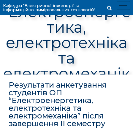
“Електроенерге
Кафедра "Електричної інженерії та
інформаційно-вимірювальних технологій"
тика,
електротехніка
та
електромеханік
а” після
Результати анкетування
студентів ОП
завершення ІІ
“Електроенергетика,
електротехніка та
семестру
електромеханіка” після
завершення ІІ семестру