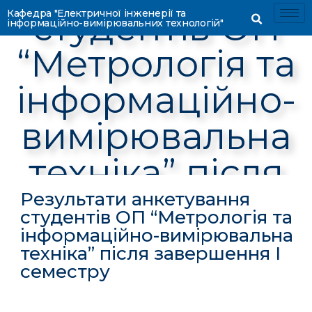
студентів ОП
Кафедра "Електричної інженерії та
інформаційно-вимірювальних технологій"
“Метрологія та
інформаційно-
вимірювальна
техніка” після
завершення І
Результати анкетування
студентів ОП “Метрологія та
семестру
інформаційно-вимірювальна
техніка” після завершення І
семестру