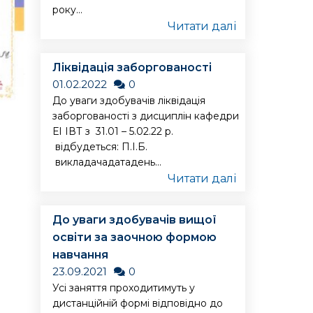
року...
Читати далі
Ліквідація заборгованості
01.02.2022
0
До уваги здобувачів ліквідація
заборгованості з дисциплін кафедри
ЕІ ІВТ з 31.01 – 5.02.22 р.
відбудеться: П.І.Б.
викладачадатадень...
Читати далі
До уваги здобувачів вищої
освіти за заочною формою
навчання
23.09.2021
0
Усі заняття проходитимуть у
дистанційній формі відповідно до