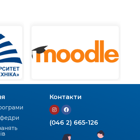
ня
Контакти
програми
кафедри
(046 2) 665-126
занять
ів