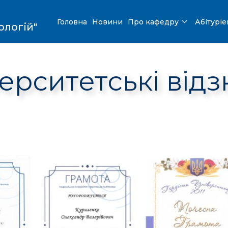
Головна
Новини
Про кафедру
Абітурі
ологій"
ерситетські від