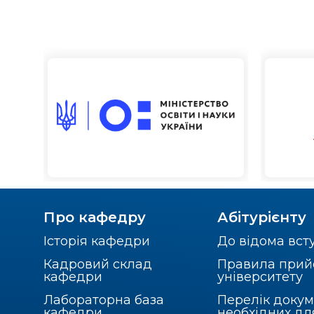
Про кафедру
Абітурієнту
Історія кафедри
До відома вст
Кадровий склад
Правила прий
кафедри
університету
Лабораторна база
Перелік докум
кафедри
необхідних дл