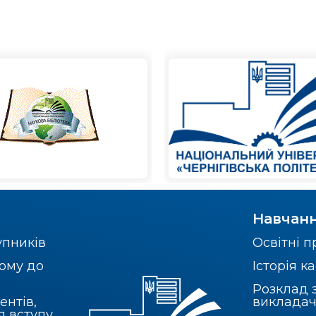
Навчан
упників
Освітні 
ому до
Історія 
Розклад 
ентів,
викладач
я вступу