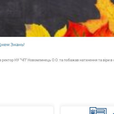
Днем Знань!
ав ректор НУ “ЧП” Новомлинець О.О. та побажав натхнення та віри в 