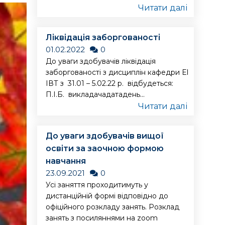
Читати далі
Ліквідація заборгованості
01.02.2022
0
До уваги здобувачів ліквідація
заборгованості з дисциплін кафедри ЕІ
ІВТ з 31.01 – 5.02.22 р. відбудеться:
П.І.Б. викладачадатадень...
Читати далі
До уваги здобувачів вищої
освіти за заочною формою
навчання
23.09.2021
0
Усі заняття проходитимуть у
дистанційній формі відповідно до
офіційного розкладу занять. Розклад
занять з посиляннями на zoom