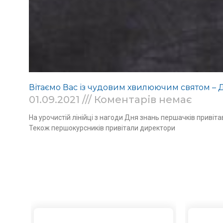
Вітаємо Вас із чудовим хвилюючим святом – 
01.09.2021
Коментарів немає
На урочистій лінійці з нагоди Дня знань першачків привіт
Текож першокурсників привітали директори
Read More »