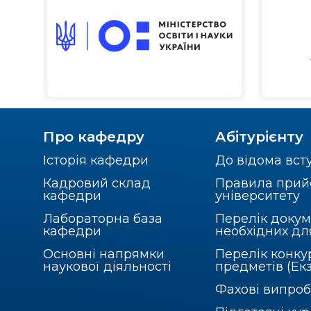
Про кафедру
Абітурієнту
Історія кафедри
До відома вст
Кадровий склад
Правила прий
кафедри
університету
Лабораторна база
Перелік докум
кафедри
необхідних дл
Основні напрямки
Перелік конку
наукової діяльності
предметів (Ек
Фахові випро