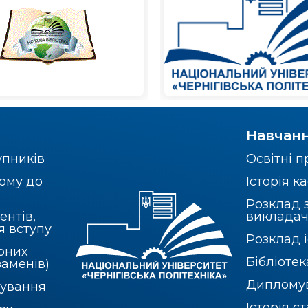
Навчан
упників
Освітні 
ому до
Історія 
Розклад 
ентів,
викладач
я вступу
Розклад і
рних
Бібліотек
заменів)
Диплому
бування
Історія с