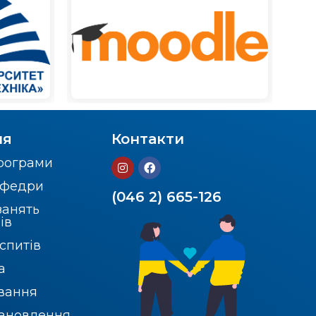
ня
Контакти
програми
кафедри
(046 2) 665-126
занять
ів
спитів
а
вання
тановлення