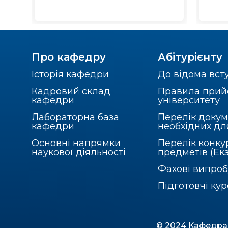
Про кафедру
Абітурієнту
Історія кафедри
До відома вст
Кадровий склад
Правила прий
кафедри
університету
Лабораторна база
Перелік докум
кафедри
необхідних дл
Основні напрямки
Перелік конку
наукової діяльності
предметів (Ек
Фахові випро
Підготовчі ку
© 2024 Кафедра 