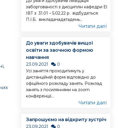
До уваги здобувачів ліквідація
заборгованості з дисциплін кафедри ЕІ
ІВТ з 31.01 – 5.02.22 р. відбудеться:
П.І.Б. викладачадатадень...
Читати далі
До уваги здобувачів вищої
освіти за заочною формою
навчання
23.09.2021
0
і,
Усі заняття проходитимуть у
дистанційній формі відповідно до
офіційного розкладу занять. Розклад
них
занять з посиляннями на zoom
конференції...
Читати далі
Запрошуємо на відкриту зустріч
23.09.2021
0