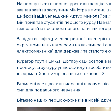
На першу в житті першокурсників лекцію, яка
завітав завітав заступник Міністра з питань
цифровізації Селецький Артур Миколайови
Він привітав студентів першого курсу Навча
технологій із початком нового навчального р
Завідувач кафедри електричної інженерії т
окрім привітань наголосив на важливості спе
електромеханіка” для держави та сталого ек
Куратор групи ЕМ-211 Діхтярук І.В. розпові
процесу, структуру університету та особливо
інформаційно-вимірювальних технологій.
Втомлені але щасливі вчорашні школярі після
сил для подального навчання.
Вітаємо наших першокурсників в новій дружн