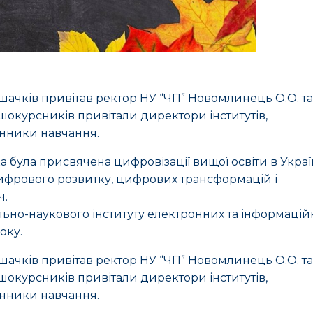
ршачків привітав ректор НУ “ЧП” Новомлинець О.О. та
ршокурсників привітали директори інститутів,
інники навчання.
 була присвячена цифровізації вищої освіти в Україн
 цифрового розвитку, цифрових трансформацій і
ч.
льно-наукового інституту електронних та інформацій
оку.
ршачків привітав ректор НУ “ЧП” Новомлинець О.О. та
ршокурсників привітали директори інститутів,
інники навчання.