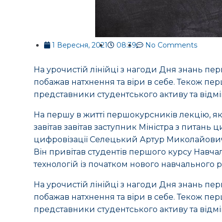
1 Вересня, 2021
08:39
No Comments
На урочистій лінійці з нагоди Дня знань пе
побажав натхнення та віри в себе. Текож пе
представники студентського активу та відм
На першу в житті першокурсників лекцію, яка
завітав завітав заступник Міністра з питань
цифровізації Селецький Артур Миколайови
Він привітав студентів першого курсу Навча
технологій із початком нового навчального р
На урочистій лінійці з нагоди Дня знань пе
побажав натхнення та віри в себе. Текож пе
представники студентського активу та відм