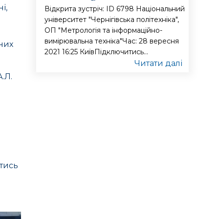
і,
Відкрита зустріч: ID 6798 Національний
університет "Чернігівська політехніка",
ОП "Метрологія та інформаційно-
вимірювальна техніка"Час: 28 вересня
них
2021 16:25 КиївПідключитись...
Читати далі
.Л.
а
атись