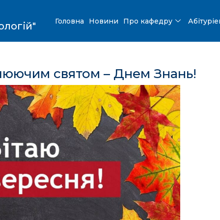
Головна
Новини
Про кафедру
Абітурі
ологій"
илюючим святом – Днем Знань!