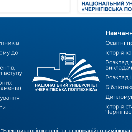
Навчан
упників
Освітні 
ому до
Історія 
Розклад 
ентів,
викладач
я вступу
Розклад і
рних
Бібліотек
заменів)
Диплому
бування
Історія с
рси
Чернігів
"Електричної інженерії та інформаційно-вимірювал