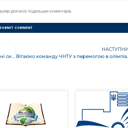
раузері для моїх подальших коментарів.
НАСТУПН
Відбувся захист КП з дисципліни Електичні системи та мережі
Вітаємо команду ЧНТУ з пе