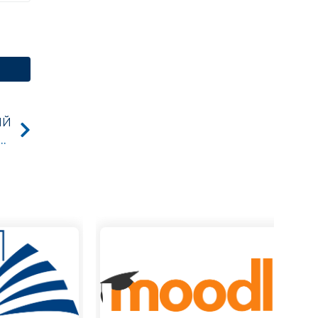
ИЙ
ремогою в олімпіаді з дисципліни “Теоретичні основи електротехніки”!!!