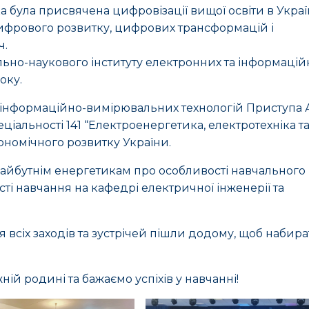
 була присвячена цифровізації вищої освіти в Україн
 цифрового розвитку, цифрових трансформацій і
ч.
льно-наукового інституту електронних та інформацій
оку.
а інформаційно-вимірювальних технологій Приступа А
ціальності 141 “Електроенергетика, електротехніка т
ономічного розвитку України.
в майбутнім енергетикам про особливості навчального
сті навчання на кафедрі електричної інженерії та
 всіх заходів та зустрічей пішли додому, щоб набир
ій родині та бажаємо успіхів у навчанні!