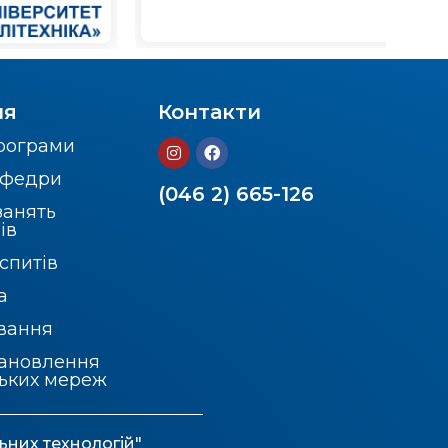
ня
Контакти
програми
кафедри
(046 2) 665-126
занять
ів
спитів
а
вання
тановлення
ських мереж
ьних технологій"