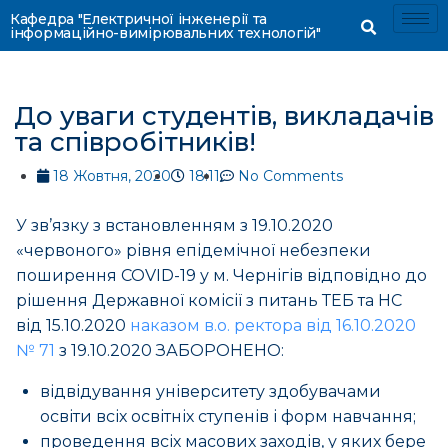
Кафедра "Електричної інженерії та
інформаційно-вимірювальних технологій"
До уваги студентів, викладачів
та співробітників!
18 Жовтня, 2020
18:11
No Comments
У зв’язку з встановленням з 19.10.2020
«червоного» рівня епідемічної небезпеки
поширення COVID-19 у м. Чернігів відповідно до
рішення Державної комісії з питань ТЕБ та НС
від 15.10.2020
наказом в.о. ректора від 16.10.2020
№ 71
з 19.10.2020 ЗАБОРОНЕНО:
відвідування університету здобувачами
освіти всіх освітніх ступенів і форм навчання;
проведення всіх масових заходів, у яких бере