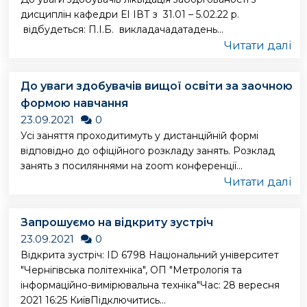
дисциплін кафедри ЕІ ІВТ з 31.01 – 5.02.22 р.
відбудеться: П.І.Б. викладачадатадень...
Читати далі
До уваги здобувачів вищої освіти за заочною
формою навчання
23.09.2021
0
Усі заняття проходитимуть у дистанційній формі
відповідно до офіційного розкладу занять. Розклад
занять з посиляннями на zoom конференції...
Читати далі
Запрошуємо на відкриту зустріч
23.09.2021
0
Відкрита зустріч: ID 6798 Національний університет
"Чернігівська політехніка", ОП "Метрологія та
інформаційно-вимірювальна техніка"Час: 28 вересня
2021 16:25 КиївПідключитись...