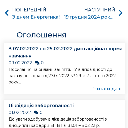
ПОПЕРЕДНІЙ
НАСТУПНИЙ
З днем Енергетика!
19 грудня 2024 року у стінах Національного університету «Чернігівська політехніка» відбулося урочисте вручення стипендій Президентського фонду Леоніда Кучми «Україна».
Оголошення
З 07.02.2022 по 25.02.2022 дистанційна форма
навчання
09.02.2022
0
Посилання на онлайн заняття. У відповідності до
наказу ректора від 27.01.2022 № 29 з 7 лютого 2022
року...
Читати далі
Ліквідація заборгованості
01.02.2022
0
До уваги здобувачів ліквідація заборгованості з
дисциплін кафедри ЕІ ІВТ з 31.01 – 5.02.22 р.