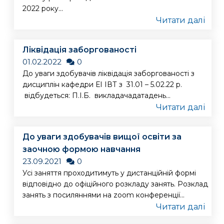
2022 року...
Читати далі
Ліквідація заборгованості
01.02.2022
0
До уваги здобувачів ліквідація заборгованості з
дисциплін кафедри ЕІ ІВТ з 31.01 – 5.02.22 р.
відбудеться: П.І.Б. викладачадатадень...
Читати далі
До уваги здобувачів вищої освіти за
заочною формою навчання
23.09.2021
0
Усі заняття проходитимуть у дистанційній формі
відповідно до офіційного розкладу занять. Розклад
занять з посиляннями на zoom конференції...
Читати далі