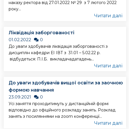
наказу ректора від 27.01.2022 № 29 з 7 лютого 2022
року...
Читати далі
Ліквідація заборгованості
01.02.2022
0
До уваги здобувачів ліквідація заборгованості з
дисциплін кафедри ЕІ ІВТ з 31.01 – 5.02.22 р.
відбудеться: П.І.Б. викладачадатадень...
Читати далі
До уваги здобувачів вищої освіти за заочною
формою навчання
23.09.2021
0
Усі заняття проходитимуть у дистанційній формі
відповідно до офіційного розкладу занять. Розклад
занять з посиляннями на zoom конференції...
Читати далі