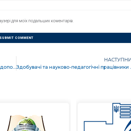
раузері для моїх подальших коментарів.
НАСТУПН
НУ «Чернігівська політехніка» продовжує допомагати випускникам шкіл міста Чернігова у виборі професії.
Здобувачі та науково-педагогічні пр