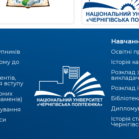
Навчан
упників
Освітні 
ому до
Історія 
Розклад 
ентів,
викладач
я вступу
Розклад і
рних
Бібліотек
заменів)
Диплому
бування
Історія с
рси
Чернігів