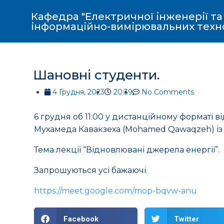
Кафедра "Електричної інженерії та
інформаційно-вимірювальних техн
Шановні студенти.
4 Грудня, 2023
20:39
No Comments
6 грудня об 11:00 у дистанційному форматі 
Мухамеда Кавакзеха (Mohamed Qawaqzeh) із Al-
Тема лекції “Відновлювані джерела енергії”.
Запрошуються усі бажаючі.
https://meet.google.com/mop-bqvw-anu
Facebook
Twitter