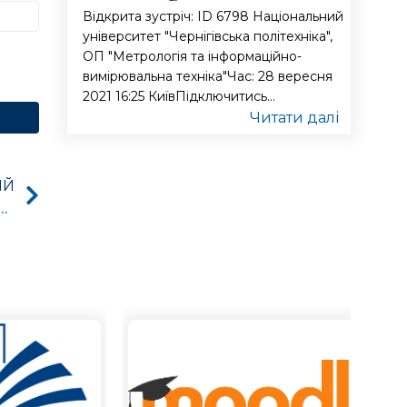
Відкрита зустріч: ID 6798 Національний
університет "Чернігівська політехніка",
ОП "Метрологія та інформаційно-
вимірювальна техніка"Час: 28 вересня
2021 16:25 КиївПідключитись...
Читати далі
ИЙ
ацівники НУ “Чернігівська політехніка” прослухали гостьову лекцію про відновлювальні джерела енергії