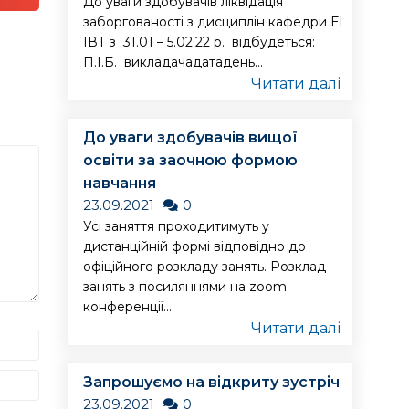
До уваги здобувачів ліквідація
заборгованості з дисциплін кафедри ЕІ
ІВТ з 31.01 – 5.02.22 р. відбудеться:
П.І.Б. викладачадатадень...
Читати далі
До уваги здобувачів вищої
освіти за заочною формою
навчання
23.09.2021
0
Усі заняття проходитимуть у
дистанційній формі відповідно до
офіційного розкладу занять. Розклад
занять з посиляннями на zoom
конференції...
Читати далі
Запрошуємо на відкриту зустріч
23.09.2021
0