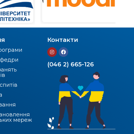
ня
Контакти
програми
кафедри
(046 2) 665-126
занять
ів
спитів
а
вання
тановлення
ських мереж