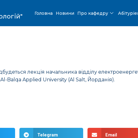
Головна
Новини
Про кафедру
Абітурі
ологій"
відбудеться лекція начальника відділу електроенерге
Balqa Applied University (Al Salt, Йорданія).
Telegram
Email