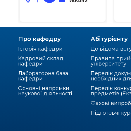
Про кафедру
Абітурієнту
Історія кафедри
До відома вст
Кадровий склад
Правила прий
кафедри
університету
Лабораторна база
Перелік докум
кафедри
необхідних дл
Основні напрямки
Перелік конку
наукової діяльності
предметів (Ек
Фахові випро
Підготовчі ку