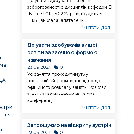
До уваги здобувачів ліквідація
заборгованості з дисциплін кафедри ЕІ
ІВТ з 31.01 – 5.02.22 р. відбудеться:
П.І.Б. викладачадатадень...
Читати далі
До уваги здобувачів вищої
освіти за заочною формою
і.
навчання
ема
23.09.2021
0
Усі заняття проходитимуть у
ОДА
дистанційній формі відповідно до
офіційного розкладу занять. Розклад
занять з посиляннями на zoom
конференції...
федри
Читати далі
вання
Запрошуємо на відкриту зустріч
и,
23.09.2021
0