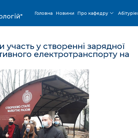
Головна
Новини
Про кафедру
Абітурі
ологій"
 участь у створенні зарядної
ативного електротранспорту на