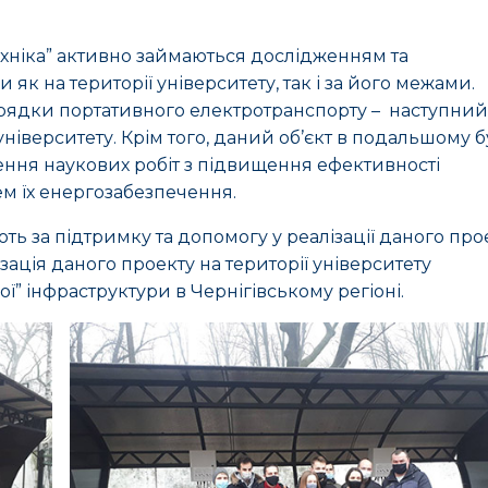
техніка” активно займаються дослідженням та
як на території університету, так і за його межами.
арядки портативного електротранспорту – наступний
ніверситету. Крім того, даний об’єкт в подальшому 
ння наукових робіт з підвищення ефективності
ем їх енергозабезпечення.
ють за підтримку та допомогу у реалізації даного про
ізація даного проекту на території університету
” інфраструктури в Чернігівському регіоні.