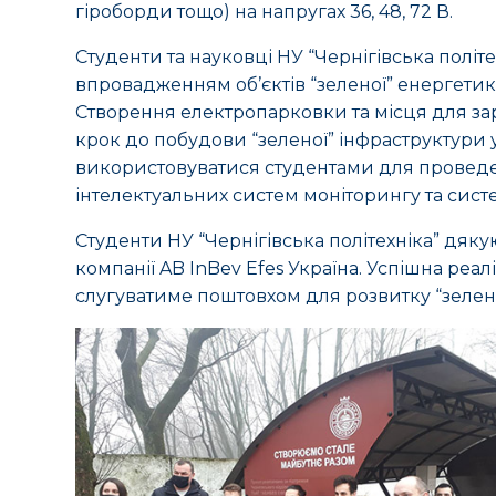
гіроборди тощо) на напругах 36, 48, 72 В.
Студенти та науковці НУ “Чернігівська полі
впровадженням об’єктів “зеленої” енергетики 
Створення електропарковки та місця для з
крок до побудови “зеленої” інфраструктури у
використовуватися студентами для проведе
інтелектуальних систем моніторингу та сист
Студенти НУ “Чернігівська політехніка” дяку
компанії AB InBev Efes Україна. Успішна реал
слугуватиме поштовхом для розвитку “зеленої