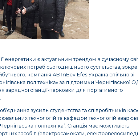
ї” енергетики є актуальним трендом в сучасному світ
 ключових потреб сьогоднішнього суспільства, зокр
бутнього, компанія AB InBev Efes Україна спільно зі
нігівська політехніка» за підтримки Чернігівської 
ня зарядної станції-парковки для портативного
.
 об’єднання зусиль студентства та співробітників ка
ірювальних технологій та кафедри технологій зварю
Чернігівська політехніка”. Станція має можливість
ортних засобів (електросамокати, електровелосипед