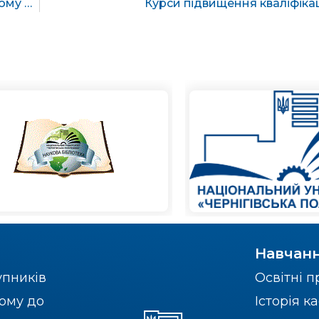
Розробки кафедри відзначені на обласному рівні!
Курси підвищення кваліфікац
Навчан
упників
Освітні 
ому до
Історія 