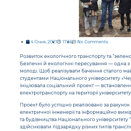
4 Січня, 2021
17:56
No Comments
Розвиток екологічного транспорту та “зелено
Безпечні й екологічні пересування — одна з
молоді. Щоб реалізувати бачення сталого май
студентами Національного університету «Чер
ініціювала соціальний проект — встановлен
електротранспорту на території університету
Проект було успішно реалізовано за рахунок
електричної інженерії та інформаційно вим
та будівництва Національного університету “
здійснювати підзарядку різних типів трансп