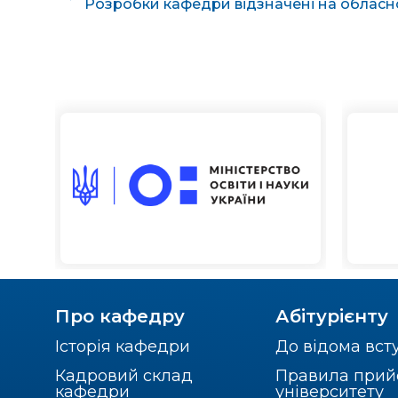
Про кафедру
Абітурієнту
Історія кафедри
До відома вст
Кадровий склад
Правила прий
кафедри
університету