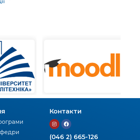
ії
ня
Контакти
програми
кафедри
(046 2) 665-126