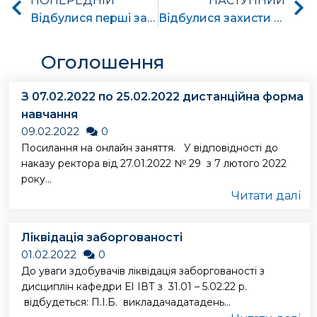
ПОПЕРЕДНІЙ
НАСТУПНИЙ
Відбулися перші захисти курсових проєктів з дисципліни «Електрична частина станцій та підстанцій»
Відбулися захисти курсових проєктів з дисципліни «Теоретичні основи електротехніки»
Оголошення
З 07.02.2022 по 25.02.2022 дистанційна форма
навчання
09.02.2022
0
Посилання на онлайн заняття. У відповідності до
наказу ректора від 27.01.2022 № 29 з 7 лютого 2022
року...
Читати далі
Ліквідація заборгованості
01.02.2022
0
До уваги здобувачів ліквідація заборгованості з
дисциплін кафедри ЕІ ІВТ з 31.01 – 5.02.22 р.
відбудеться: П.І.Б. викладачадатадень...