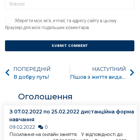
Зберегти моє ім'я, e-mail, та адресу сайту в цьому
браузері для моїх подальших коментарів.
ПОПЕРЕДНІЙ
НАСТУПНИЙ
В добру путь!
Пішов з життя видатний український вчений Пентегов Ігор Володимирович, який вніс великий вклад в становлення електротехнічного напряму підготовки в нашому університеті
Оголошення
З 07.02.2022 по 25.02.2022 дистанційна форма
навчання
09.02.2022
0
Посилання на онлайн заняття. У відповідності до