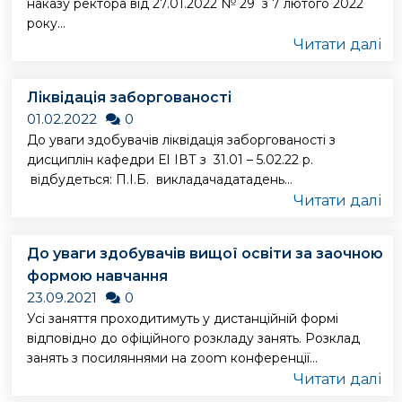
наказу ректора від 27.01.2022 № 29 з 7 лютого 2022
року...
Читати далі
Ліквідація заборгованості
01.02.2022
0
До уваги здобувачів ліквідація заборгованості з
дисциплін кафедри ЕІ ІВТ з 31.01 – 5.02.22 р.
відбудеться: П.І.Б. викладачадатадень...
Читати далі
До уваги здобувачів вищої освіти за заочною
формою навчання
23.09.2021
0
Усі заняття проходитимуть у дистанційній формі
відповідно до офіційного розкладу занять. Розклад
занять з посиляннями на zoom конференції...
Читати далі