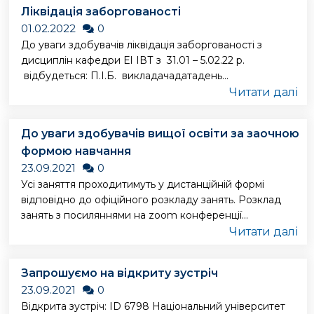
Ліквідація заборгованості
01.02.2022
0
До уваги здобувачів ліквідація заборгованості з
дисциплін кафедри ЕІ ІВТ з 31.01 – 5.02.22 р.
відбудеться: П.І.Б. викладачадатадень...
Читати далі
До уваги здобувачів вищої освіти за заочною
формою навчання
23.09.2021
0
Усі заняття проходитимуть у дистанційній формі
відповідно до офіційного розкладу занять. Розклад
занять з посиляннями на zoom конференції...
Читати далі
Запрошуємо на відкриту зустріч
23.09.2021
0
Відкрита зустріч: ID 6798 Національний університет