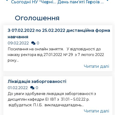
Сьогодні НУ “Чернігівська політехніка” відвідали учні старших класів ліцею #32 та школи #12 З Днем єднання України
День пам’яті Героїв Небесної Сотні
Оголошення
З 07.02.2022 по 25.02.2022 дистанційна форма
навчання
09.02.2022
0
Посилання на онлайн заняття. У відповідності до
наказу ректора від 27.01.2022 № 29 з 7 лютого 2022
року...
Читати далі
Ліквідація заборгованості
01.02.2022
0
До уваги здобувачів ліквідація заборгованості з
дисциплін кафедри ЕІ ІВТ з 31.01 – 5.02.22 р.
відбудеться: П.І.Б. викладачадатадень...
Читати далі