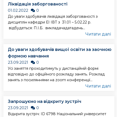
Ліквідація заборгованості
01.02.2022
0
До уваги здобувачів ліквідація заборгованості з
дисциплін кафедри ЕІ ІВТ з 31.01 – 5.02.22 р.
відбудеться: П.І.Б. викладачадатадень...
Читати далі
До уваги здобувачів вищої освіти за заочною
формою навчання
23.09.2021
0
Усі заняття проходитимуть у дистанційній формі
відповідно до офіційного розкладу занять. Розклад
занять з посиляннями на zoom конференції...
Читати далі
Запрошуємо на відкриту зустріч
23.09.2021
0
Відкрита зустріч: ID 6798 Національний університет