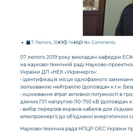
7 Лютого, 2019
14:18
No Comments
07 лютого 2019 року викладачі кафедри ЕСіМ
на науково-технічній раді Науково-проектно
України ДП «НЕК «Укренерго»:
• ідентифікація місця однофазного замиканн
ізольованою нейтраллю (доповідач к.т.н. Безр
• оцінювання втрат активної потужності в гро
діючих ПЛ напругою 110-750 кВ (доповідач к.т
• вибір перерізів екранів кабелів для з’єдн
електроенергії до об’єднаної енергетичної си
Науково-технічна рада НПЦР ОЕС України п