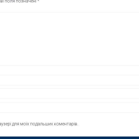
ві поля позначені
*
раузері для моїх подальших коментарів.