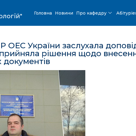
Головна
Новини
Про кафедру
Абітурі
ологій"
Р ОЕС України заслухала допові
 прийняла рішення щодо внесен
х документів