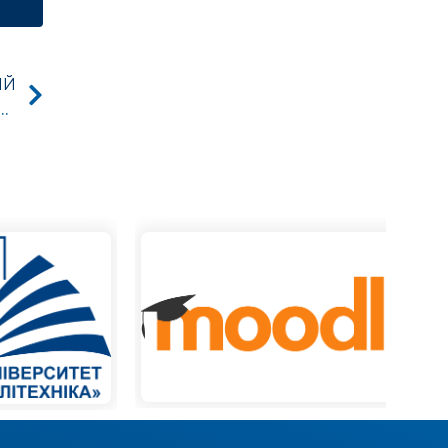
ИЙ
тудентів. Eкскурсія на підстанцію 330/110кВ “Чернігівська 330”