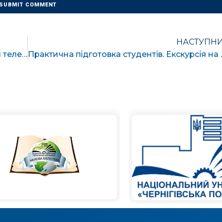
НАСТУПН
Викладачі кафедри ЕСіМ відвідали відділ телекомунікацій та автоматизації технологічних процесів ПАТ “Чернігівобленерго”
Практична підготовка с