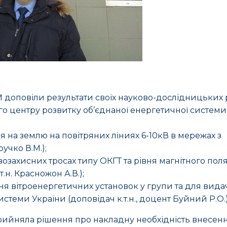
 доповіли результати своїх науково-дослідницьких 
го центру розвитку об’єднаної енергетичної системи
я на землю на повітряних ліниях 6-10кВ в мережах з
учко В.М.);
зозахисних тросах типу ОКГТ та рівня магнітного пол
.н. Красножон А.В.);
ання вітроенергетичних установок у групи та для вида
стеми України (доповідач к.т.н., доцент Буйний Р.О.)
рийняла рішення про накладну необхідність внесен