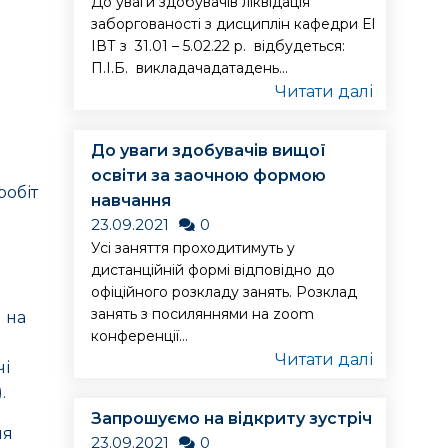
До уваги здобувачів ліквідація
заборгованості з дисциплін кафедри ЕІ
ІВТ з 31.01 – 5.02.22 р. відбудеться:
П.І.Б. викладачадатадень...
Читати далі
До уваги здобувачів вищої
освіти за заочною формою
робіт
навчання
23.09.2021
0
Усі заняття проходитимуть у
дистанційній формі відповідно до
офіційного розкладу занять. Розклад
занять з посиляннями на zoom
я на
конференції...
Читати далі
чі
.
Запрошуємо на відкриту зустріч
ня
23.09.2021
0