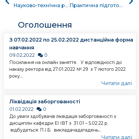
Науково-технічна рада НПЦР ОЕС України заслухала доповіді викладачі кафедри ЕСіМ та прийняла рішення щодо внесення результатів до нормативних документів
Практична підготовка студентів. Eкскурсія на підстанцію 110/35/10кВ “Березна”
Оголошення
З 07.02.2022 по 25.02.2022 дистанційна форма
навчання
09.02.2022
0
Посилання на онлайн заняття. У відповідності до
наказу ректора від 27.01.2022 № 29 з 7 лютого 2022
року...
Читати далі
Ліквідація заборгованості
01.02.2022
0
До уваги здобувачів ліквідація заборгованості з
дисциплін кафедри ЕІ ІВТ з 31.01 – 5.02.22 р.
відбудеться: П.І.Б. викладачадатадень...
Читати далі