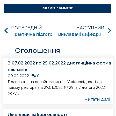
ПОПЕРЕДНІЙ
НАСТУПНИЙ
Практична підготовка студентів. Eкскурсія на підстанцію 330/110кВ “Чернігівська 330”
Викладачі кафедри прийняли участь в міжнародній конференції 2019 IEEE 6th INTERNATIONAL CONFERENCE ON ENERGY SMART SYSTEMS
Оголошення
З 07.02.2022 по 25.02.2022 дистанційна форма
навчання
09.02.2022
0
Посилання на онлайн заняття. У відповідності до
наказу ректора від 27.01.2022 № 29 з 7 лютого 2022
року...
Читати далі
Ліквідація заборгованості