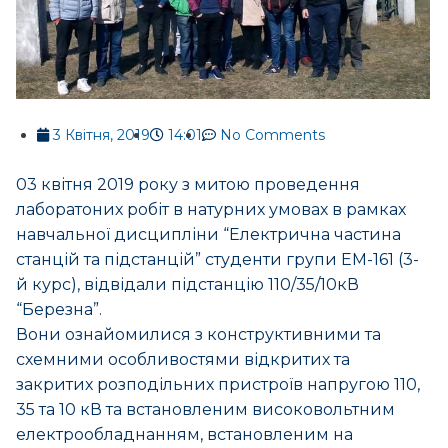
3 Квітня, 2019
14:01
No Comments
03 квітня 2019 року з митою проведення
лаборатоних робіт в натурних умовах в рамках
навчальної дисципліни “Електрична частина
станцій та підстанцій” студенти групи ЕМ-161 (3-
й курс), відвідали підстанцію 110/35/10кВ
“Березна”.
Вони ознайомилися з конструктивними та
схемними особливостями відкритих та
закритих розподільних пристроїв напругою 110,
35 та 10 кВ та встановленим високовольтним
електрообладнанням, встановленим на