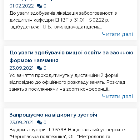
01.02.2022
0
До уваги здобувачів ліквідація заборгованості з
дисциплін кафедри ЕІ ІВТ з 31.01 – 5.02.22 р.
відбудеться: П.І.Б. викладачадатадень...
Читати далі
До уваги здобувачів вищої освіти за заочною
формою навчання
23.09.2021
0
Усі заняття проходитимуть у дистанційній формі
відповідно до офіційного розкладу занять. Розклад
занять з посиляннями на zoom конференції...
Читати далі
Запрошуємо на відкриту зустріч
23.09.2021
0
Відкрита зустріч: ID 6798 Національний університет
"Чернігівська політехніка", ОП "Метрологія та